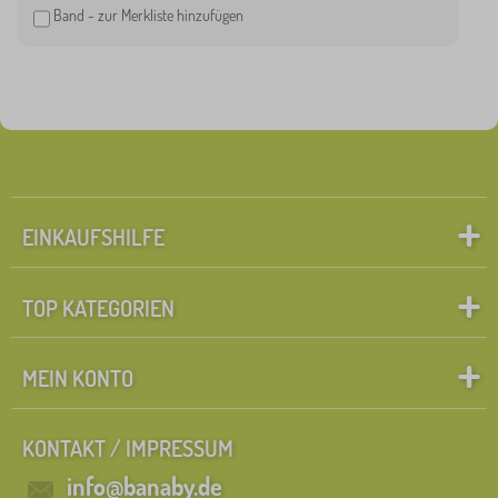
Band - zur Merkliste hinzufügen
Mickey Mouse
2
mehr...
>
FILTERN
EINKAUFSHILFE
TOP KATEGORIEN
MEIN KONTO
KONTAKT / IMPRESSUM
info@banaby.de