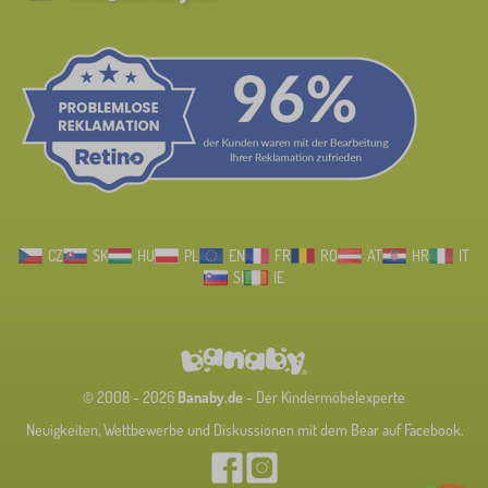
CZ
SK
HU
PL
EN
FR
RO
AT
HR
IT
SI
IE
© 2008 - 2026
Banaby.de
- Der Kindermöbelexperte
Neuigkeiten, Wettbewerbe und Diskussionen mit dem Bear auf Facebook.