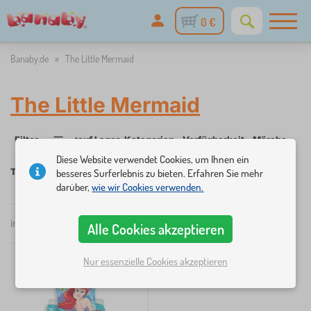
0 €
Banaby.de
»
The Little Mermaid
The Little Mermaid
✓
Filter
auf Lager
Kategorien
Verfügbarkeit
Märchenfigu
1
Diese Website verwendet Cookies, um Ihnen ein
The Little Mermaid
besseres Surferlebnis zu bieten. Erfahren Sie mehr
darüber,
wie wir Cookies verwenden.
×
FILTER
insgesamt
1
Produkte
Alle Cookies akzeptieren
Popularität
Kategorien
Nur essenzielle Cookies akzeptieren
B
›
1
e
t