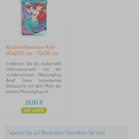
t
Suche innerhalb des filters
w
a
r
Verfügbarkeit
e
n
>
Märchenfiguren
1
K
i
Kinderbettwäsche Ariel
n
140x200 cm + 70x90 cm
d
e
The Little Mermaid
1
✓
Entdecken Sie die zauberhafte
r
Unterwasserwelt mit der
b
wunderschönen Meerjungfrau
Frozen
6
e
Ariel! Diese bezaubernde
t
Bettwäsche mit dem Motiv der
Lilo and Stitch
t
5
kleinen Meerjungfrau ist...
w
ä
26,00
€
Gabby's Dollhouse
4
s
AUF LAGER
c
Minnie Mouse
4
h
e
Spiderman
3
Warten Sie auf Neuheiten? Schreiben Sie uns!