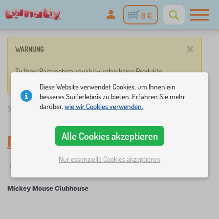
0 €
×
WARNUNG
Zu Ihrer Parameterauswahl wurden keine Produkte
gefunden.
Diese Website verwendet Cookies, um Ihnen ein
besseres Surferlebnis zu bieten. Erfahren Sie mehr
darüber,
wie wir Cookies verwenden.
Banaby.de
»
Mickey Mouse Clubhouse
Alle Cookies akzeptieren
Mickey Mouse Clubhouse
Nur essenzielle Cookies akzeptieren
Filter
Märchenfiguren
Mickey Mouse Clubhouse
×
FILTER