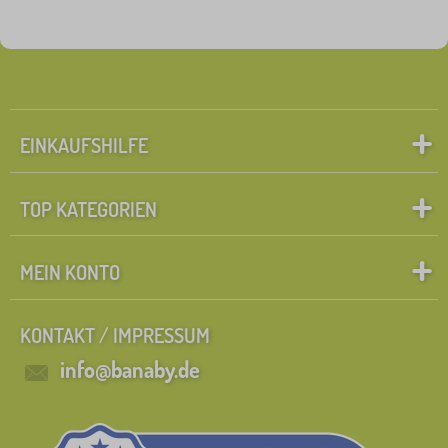
Märchenfiguren
Suche innerhalb des filters
FILTERN
EINKAUFSHILFE
TOP KATEGORIEN
MEIN KONTO
KONTAKT / IMPRESSUM
info@banaby.de