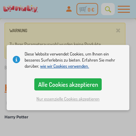
0 €
×
WARNUNG
Zu Ihrer Parameterauswahl wurden keine Produkte
gefunden.
Diese Website verwendet Cookies, um Ihnen ein
besseres Surferlebnis zu bieten. Erfahren Sie mehr
darüber,
wie wir Cookies verwenden.
Banaby.de
»
Harry Potter
Alle Cookies akzeptieren
Harry Potter
Nur essenzielle Cookies akzeptieren
Filter
Märchenfiguren
Harry Potter
×
FILTER