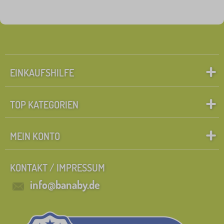
Märchenfiguren
Suche innerhalb des filters
FILTERN
EINKAUFSHILFE
TOP KATEGORIEN
MEIN KONTO
KONTAKT / IMPRESSUM
info@banaby.de