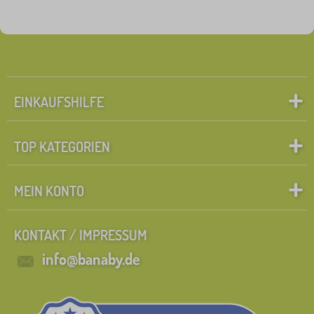
Märchenfiguren
Suche innerhalb des filters
FILTERN
EINKAUFSHILFE
TOP KATEGORIEN
MEIN KONTO
KONTAKT / IMPRESSUM
info@banaby.de