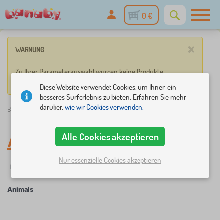
0 €
×
WARNUNG
Zu Ihrer Parameterauswahl wurden keine Produkte
gefunden.
Diese Website verwendet Cookies, um Ihnen ein
besseres Surferlebnis zu bieten. Erfahren Sie mehr
darüber,
wie wir Cookies verwenden.
Banaby.de
»
Animals
Alle Cookies akzeptieren
Animals
Nur essenzielle Cookies akzeptieren
Filter
Märchenfiguren
Animals
×
FILTER