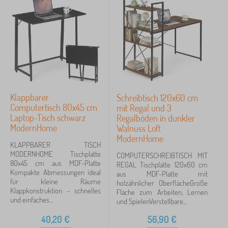
Klappbarer
Schreibtisch 120x60 cm
Computertisch 80x45 cm
mit Regal und 3
Laptop-Tisch schwarz
Regalböden in dunkler
ModernHome
Walnuss Loft
ModernHome
KLAPPBARER TISCH
MODERNHOME Tischplatte
COMPUTERSCHREIBTISCH MIT
80x45 cm aus MDF-Platte
REGAL Tischplatte 120x60 cm
Kompakte Abmessungen ideal
aus MDF-Platte mit
für kleine Räume
holzähnlicher OberflächeGroße
Klappkonstruktion – schnelles
Fläche zum Arbeiten, Lernen
und einfaches...
und SpielenVerstellbare...
40,20
€
56,90
€