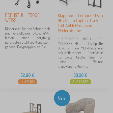
Suche innerhalb des filters
DREHSTUHL FD005
Klappbarer Computertisch
Unterkategorien
WEISS
80x45 cm Laptop-Tisch
Loft Antik Nussbaum
Tags
Kinderstuhl für den Schreibtisch
ModernHome
mit verstellbarer Sitzhöhe.Wir
bieten einen sorgfältig
KLAPPBARER TISCH LOFT
gefertigten Stuhl aus Kunststoff,
MODERNHOME Tischplatte
Löschen
FILTERN
genannt Polypropylen, an. Die...
80x45 cm aus MDF-Platte mit
holzimitierender Oberfläche
Kompakte Größe ideal für
kleine Räume
Klappkonstruktion –...
52,90
€
38,00
€
AUF LAGER
IN 14 TAGEN
Neu