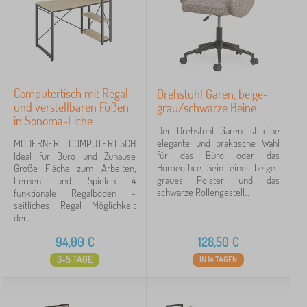
Computertisch mit Regal
Drehstuhl Garen, beige-
und verstellbaren Füßen
grau/schwarze Beine
in Sonoma-Eiche
Der Drehstuhl Garen ist eine
elegante und praktische Wahl
MODERNER COMPUTERTISCH
für das Büro oder das
Ideal für Büro und Zuhause
Homeoffice. Sein feines beige-
Große Fläche zum Arbeiten,
graues Polster und das
Lernen und Spielen 4
schwarze Rollengestell...
funktionale Regalböden -
seitliches Regal Möglichkeit
der...
94,00
€
128,50
€
3-5 TAGE
IN 14 TAGEN