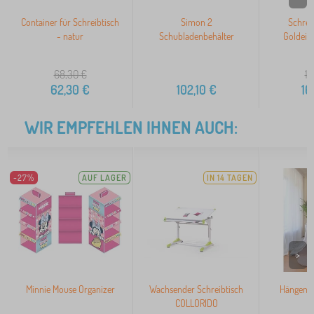
Container für Schreibtisch
Simon 2
Schrei
- natur
Schubladenbehälter
Goldeic
68,30
€
18
62,30
€
102,10
€
16
WIR EMPFEHLEN IHNEN AUCH:
-27%
AUF LAGER
IN 14 TAGEN
>
Minnie Mouse Organizer
Wachsender Schreibtisch
Hängende
COLLORIDO