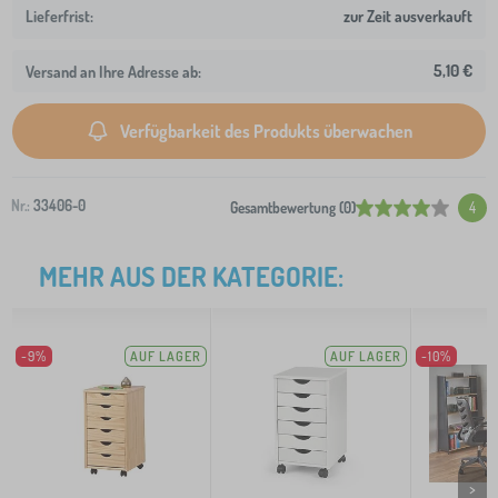
zur Zeit ausverkauft
5,10 €
Versand an Ihre Adresse ab:
Verfügbarkeit des Produkts überwachen
Nr.:
33406-0
Gesamtbewertung (0)
4
MEHR AUS DER KATEGORIE:
-9%
AUF LAGER
AUF LAGER
-10%
>