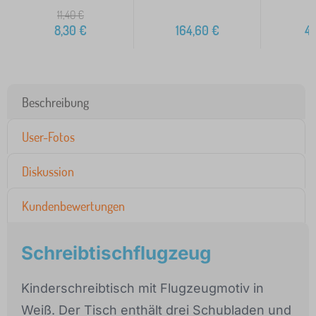
11,40
€
8,30
€
164,60
€
4
Beschreibung
User-Fotos
Diskussion
Kundenbewertungen
Schreibtischflugzeug
Kinderschreibtisch mit Flugzeugmotiv in
Weiß. Der Tisch enthält drei Schubladen und